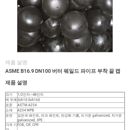
어
품
질
관
제품 설명
리
ASME B16.9 DN100 버터 웨일드 파이프 부착 끝 캡
제품 설명
연
락
크기
1/2인치---48인치
벽 두께
Sch10-Sch160
표준
ASTM A234
처
소재
A234 WPB
표면
검은색 페인트, 라크 페인트, 반강화 기름, 뜨거운 galvanized, 차가운
galvanized, 3PE...
가격 기
FOB, CIF, CFR
뉴
간