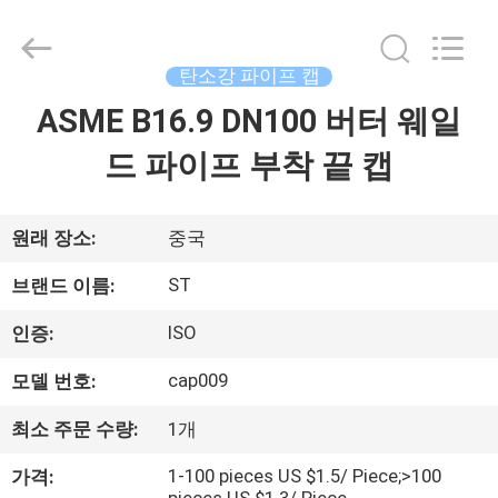
Hebei
Shengtian
Pipe
Fittings
Group
탄소강 파이프 캡
Co.,
Ltd..
All
ASME B16.9 DN100 버터 웨일
홈
Rights
Reserved.
Developed
드 파이프 부착 끝 캡
by
ECER
제
품
원래 장소:
중국
소
ST
브랜드 이름:
개
ISO
인증:
cap009
모델 번호:
동
최소 주문 수량:
1개
영
1-100 pieces US $1.5/ Piece;>100
가격: