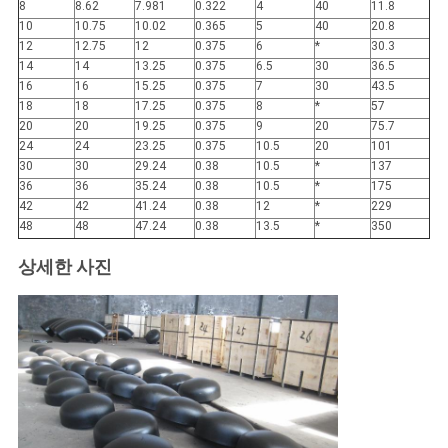
맵
8
8.62
7.981
0.322
4
40
11.8
10
10.75
10.02
0.365
5
40
20.8
12
12.75
12
0.375
6
*
30.3
14
14
13.25
0.375
6.5
30
36.5
개
16
16
15.25
0.375
7
30
43.5
18
18
17.25
0.375
8
*
57
인
20
20
19.25
0.375
9
20
75.7
24
24
23.25
0.375
10.5
20
101
정
30
30
29.24
0.38
10.5
*
137
36
36
35.24
0.38
10.5
*
175
보
42
42
41.24
0.38
12
*
229
48
48
47.24
0.38
13.5
*
350
보
상세한 사진
호
정
책