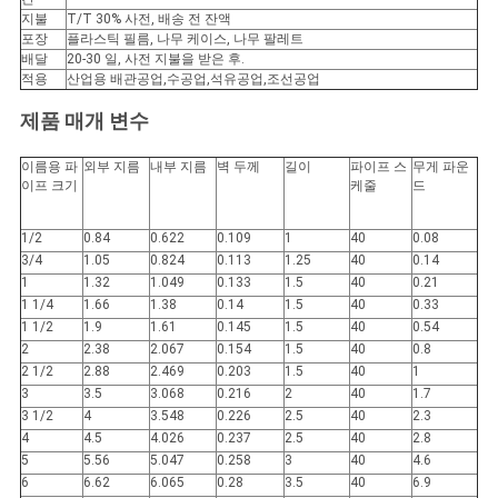
지불
T/T 30% 사전, 배송 전 잔액
스
포장
플라스틱 필름, 나무 케이스, 나무 팔레트
배달
20-30 일, 사전 지불을 받은 후.
적용
산업용 배관공업,수공업,석유공업,조선공업
모
제품 매개 변수
든
이름용 파
외부 지름
내부 지름
벽 두께
길이
파이프 스
무게 파운
이프 크기
케줄
드
케
1/2
0.84
0.622
0.109
1
40
0.08
이
3/4
1.05
0.824
0.113
1.25
40
0.14
1
1.32
1.049
0.133
1.5
40
0.21
스
1 1/4
1.66
1.38
0.14
1.5
40
0.33
1 1/2
1.9
1.61
0.145
1.5
40
0.54
2
2.38
2.067
0.154
1.5
40
0.8
사
2 1/2
2.88
2.469
0.203
1.5
40
1
3
3.5
3.068
0.216
2
40
1.7
이
3 1/2
4
3.548
0.226
2.5
40
2.3
4
4.5
4.026
0.237
2.5
40
2.8
트
5
5.56
5.047
0.258
3
40
4.6
6
6.62
6.065
0.28
3.5
40
6.9