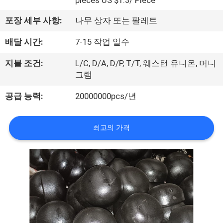
상
pieces US $1.3/ Piece
포장 세부 사항:
나무 상자 또는 팔레트
VR
배달 시간:
7-15 작업 일수
쇼
지불 조건:
L/C, D/A, D/P, T/T, 웨스턴 유니온, 머니
그램
회
공급 능력:
20000000pcs/년
사
소
최고의 가격
개
공
장
투