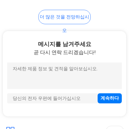
맵
56
더 많은 것을 전망하십시
개
용접 목 플랜지
오
인
메시지를 남겨주세요
정
곧 다시 연락 드리겠습니다!
보
보
53
호
소켓 용접 관 플랜지
정
책