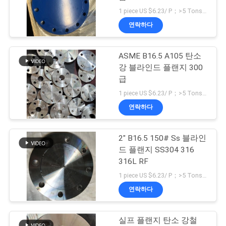
1 piece US $6.23/ P；>5 Tons US $723/ Ton MOQ:1개
어
연락하다
36
품
ASME B16.5 A105 탄소
탄소강 파이프 캡
강 블라인드 플랜지 300
질
급
관
1 piece US $6.23/ P；>5 Tons US $723/ Ton MOQ:1개
연락하다
리
2" B16.5 150# Ss 블라인
54
연
드 플랜지 SS304 316
316L RF
락
탄소강 배관 환원제
1 piece US $6.23/ P；>5 Tons US $723/ Ton MOQ:1개
처
연락하다
실프 플랜지 탄소 강철
뉴