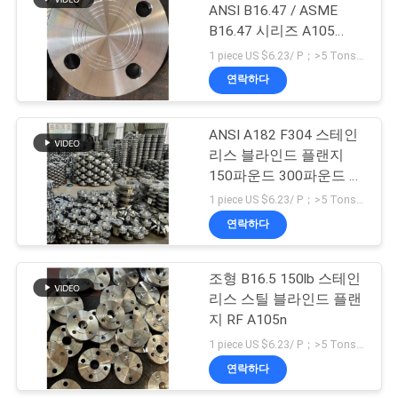
ANSI B16.47 / ASME
스
B16.47 시리즈 A105
67
150#-2500#
1 piece US $6.23/ P；>5 Tons US $723/ Ton MOQ:1개
스테인리스는 이음
연락하다
모
쇠를 위조했습니다
든
ANSI A182 F304 스테인
리스 블라인드 플랜지
케
150파운드 300파운드 산
이
업용
1 piece US $6.23/ P；>5 Tons US $723/ Ton MOQ:1개
연락하다
스
94
조형 B16.5 150lb 스테인
탄소강 맹인플랜지
사
리스 스틸 블라인드 플랜
지 RF A105n
이
1 piece US $6.23/ P；>5 Tons US $723/ Ton MOQ:1개
트
연락하다