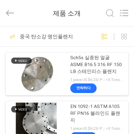
2025
Hebei
Shengtian
제품 소개
Pipe
Fittings
Group
Co.,
홈
Ltd..
83
All
중국 탄소강 맹인플랜지
Rights
Reserved.
Developed
탄소 강관 이음쇠
by
제
ECER
Sch5s 실종된 얼굴
품
ASME B16.5 316 RF 150
LB 스테인리스 플랜지
소
1 piece US $6.23/ P；>5 Tons US $723/ Ton MOQ:1개
개
연락하다
81
EN 1092-1 ASTM A105
동
관 이음 팔꿈치
RF PN16 블라인드 플랜
영
지
1 piece US $6.23/ P；>5 Tons US $723/ Ton MOQ:1개