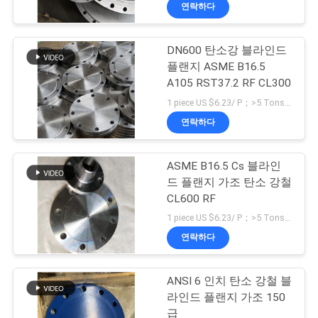
상
연락하다
VR
DN600 탄소강 블라인드
70
플랜지 ASME B16.5
쇼
A105 RST37.2 RF CL300
관 이음 Tee
1 piece US $6.23/ P；>5 Tons US $723/ Ton MOQ:1개
회
연락하다
사
ASME B16.5 Cs 블라인
소
드 플랜지 가조 탄소 강철
CL600 RF
개
32
1 piece US $6.23/ P；>5 Tons US $723/ Ton MOQ:1개
연락하다
관 이음 굴곡
공
장
ANSI 6 인치 탄소 강철 블
라인드 플랜지 가조 150
투
급